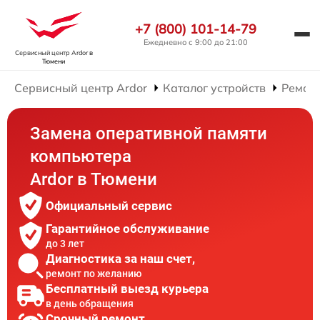
+7 (800) 101-14-79
Ежедневно с 9:00 до 21:00
Сервисный центр Ardor
в
Тюмени
Сервисный центр Ardor
Каталог устройств
Ремон
Замена оперативной памяти
компьютера
Ardor в Тюмени
Официальный сервис
Гарантийное обслуживание
до 3 лет
Диагностика за наш счет,
ремонт по желанию
Бесплатный выезд курьера
в день обращения
Срочный ремонт